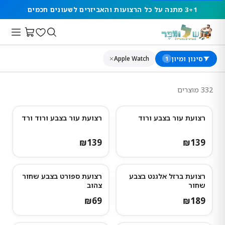
3+1 מתנה על כל הרצועות והאביזרים לשעונים חכמים
סינון ומיון
Apple Watch
1
332
מוצרים
רצועת עור בצבע ורוד
רצועת עור בצבע ורוד ורד
נותרו מעט
₪
139
₪
139
רצועת ברזל אלגנט בצבע
רצועת ספורט בצבע שחור
שחור
צהוב
₪
69
₪
189