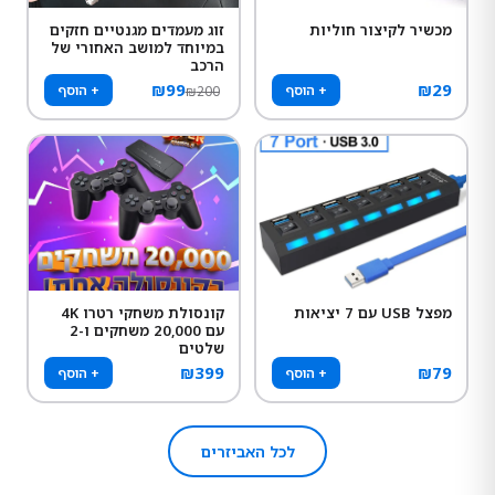
מכשיר לקיצור חוליות
זוג מעמדים מגנטיים חזקים
במיוחד למושב האחורי של
הרכב
₪
99
₪
29
+ הוסף
+ הוסף
₪
200
מפצל USB עם 7 יציאות
קונסולת משחקי רטרו 4K
עם 20,000 משחקים ו-2
שלטים
₪
399
₪
79
+ הוסף
+ הוסף
לכל האביזרים