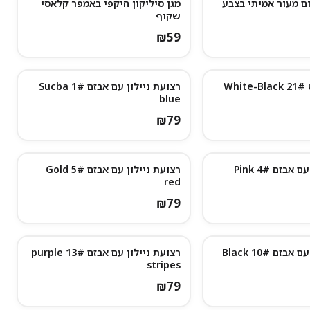
ם מעור אמיתי בצבע
מגן סיליקון היקפי באמפר קלאסי
שקוף
₪
59
Wh
רצועת ניילון עם אבזם 1# Sucba
blue
₪
79
בזם 4# Pink
רצועת ניילון עם אבזם 5# Gold
נותרו מעט
red
₪
79
רצועת ניילון עם אבזם 10# Black
רצועת ניילון עם אבזם 13# purple
נותרו מעט
stripes
₪
79