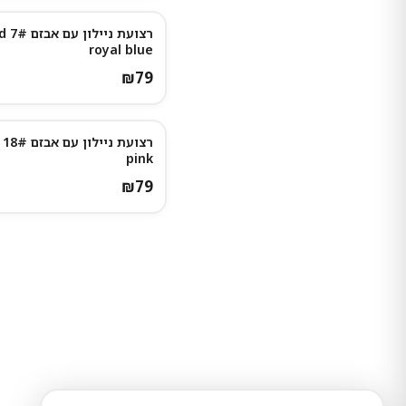
רצועת 
royal blue
₪
79
נותרו מעט
pink
₪
79
ניגודיות צבעים
רגיל
גבוה
הפוך
אפור
גודל טקסט