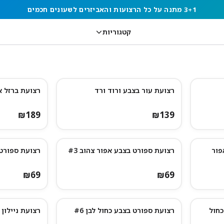
3+1 מתנה על כל הרצועות והאביזרים לשעונים חכמים
קטגוריות
רצועת עור בצבע ורוד ורד
רצועת ברזל א
₪
189
₪
139
פור
רצועת ספורט בצבע אפור צהוב #3
רצועת ספורט ב
₪
69
₪
69
כחול
רצועת ספורט בצבע כחול לבן #6
רצועת ניילון Midnight Blue #1