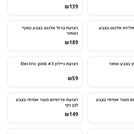
₪
139
וליות אלגנט בצבע
רצועת ברזל אלגנט בצבע כסוף
ושחור
₪
189
ן בצבע שחור
רצועת ניילון Electric pink #3
₪
59
ם מעור אמיתי בצבע
רצועת פרימיום מעור אמיתי בצבע
לבן נקי
₪
149