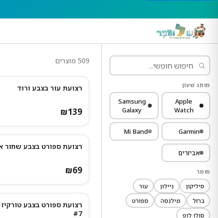
509
מוצרים
מותג שעון
רצועת עור בצבע ורוד
נותרו מעט
Samsung
Apple
Galaxy
Watch
₪
139
Mi Band
Garmin
רצועת ספורט בצבע שחור א
אביזרים
₪
69
חומר
סיליקון
ניילון
עור
ברזל
מילנסה
ספורט
רצועת ספורט בצבע טורקיז 
#7
סולו לופ