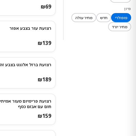
₪
69
מיון
פופולרי
חדש
מחיר עולה
מחיר יורד
רצועת עור בצבע אפור
₪
139
רצועת ברזל אלגנט בצבע זה
₪
189
רצועת פרימיום מעור אמיתי
חום עם אבזם כסף
₪
159