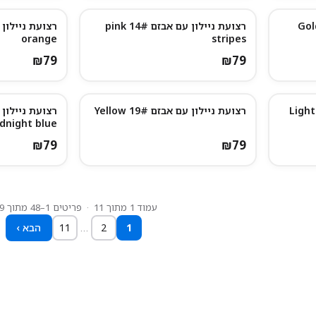
ניילון עם אבזם 7# Gold
רצועת ניילון עם אבזם 14# pink
נותרו מעט
נותרו מעט
orange
stripes
₪
79
₪
79
רצועת ניילון עם אבזם 18# Light
רצועת ניילון עם אבזם 19# Yellow
dnight blue
₪
79
₪
79
עמוד
1
מתוך
11
· פריטים
1
–
48
מתוך
9
1
2
…
11
‹ הבא