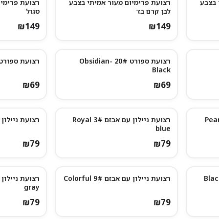
 בצבע
רצועת פרימיום מעור אמיתי בצבע
רצועת פרימיו
לבן קרם בז׳
סגול
₪
149
₪
149
רצועת ספורט 20# Obsidian-
רצועת ספורט 21# ite-Black
Black
₪
69
₪
69
רצועת ניילון עם אבזם 3# Royal
רצועת ניילון עם א
נותרו מעט
blue
₪
79
₪
79
רצועת ניילון עם אבזם 9# Colorful
gray
₪
79
₪
79