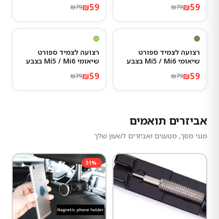
אפור כהה
טורקיז
₪
59
₪
59
₪
79
₪
79
25
%
-
25
%
-
רצועה לצמיד ספורט
רצועה לצמיד ספורט
שיאומי Mi5 / Mi6 בצבע
שיאומי Mi5 / Mi6 בצבע
ירוק זית
ירקרק
₪
59
₪
59
₪
79
₪
79
אביזרים תואמים
מגני מסך, מטענים ואביזרים לשעון שלך
51
%
-