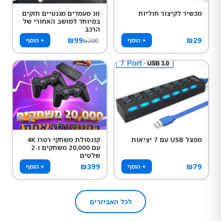
מכשיר לקיצור חוליות
זוג מעמדים מגנטיים חזקים
במיוחד למושב האחורי של
הרכב
₪
99
₪
29
+ הוסף
+ הוסף
₪
200
מפצל USB עם 7 יציאות
קונסולת משחקי רטרו 4K
עם 20,000 משחקים ו-2
שלטים
₪
399
₪
79
+ הוסף
+ הוסף
לכל האביזרים