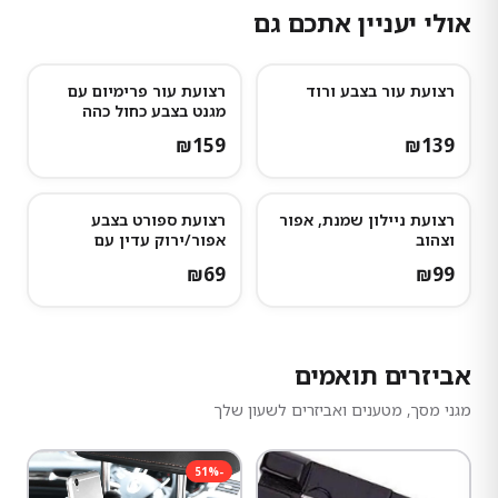
אולי יעניין אתכם גם
רצועת עור בצבע ורוד
רצועת עור פרימיום עם
נותרו מעט
מגנט בצבע כחול כהה
₪
159
₪
139
רצועת ניילון שמנת, אפור
רצועת ספורט בצבע
וצהוב
אפור/ירוק עדין עם
נקודות אפורות כהות
₪
69
₪
99
אביזרים תואמים
מגני מסך, מטענים ואביזרים לשעון שלך
51
%
-