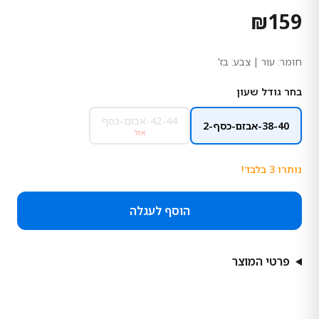
₪
159
חומר:
עור
| צבע: בז'
בחר גודל שעון
42-44-אבזם-כסף
38-40-אבזם-כסף-2
אזל
נותרו
3
בלבד!
הוסף לעגלה
פרטי המוצר