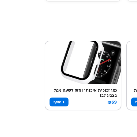
ת
מגן זכוכית איכותי וחזק לשעון אפל
בצבע לבן
₪
69
ף
+ הוסף