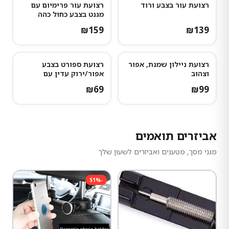
רצועת עור בצבע ורוד
רצועת עור פרימיום עם
נותרו מעט
מגנט בצבע כחול כהה
₪
159
₪
139
רצועת ניילון שמנת, אפור
רצועת ספורט בצבע
וצהוב
אפור/ירוק עדין עם
נקודות אפורות כהות
₪
69
₪
99
אביזרים תואמים
מגני מסך, מטענים ואביזרים לשעון שלך
51
%
-