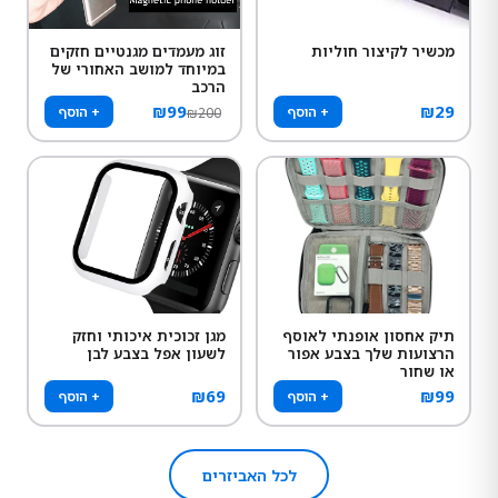
מכשיר לקיצור חוליות
זוג מעמדים מגנטיים חזקים
במיוחד למושב האחורי של
הרכב
₪
99
₪
29
+ הוסף
+ הוסף
₪
200
תיק אחסון אופנתי לאוסף
מגן זכוכית איכותי וחזק
הרצועות שלך בצבע אפור
לשעון אפל בצבע לבן
או שחור
₪
69
₪
99
+ הוסף
+ הוסף
לכל האביזרים