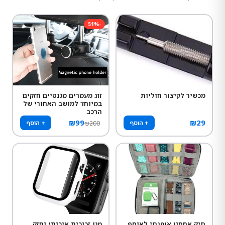
51
%
-
מכשיר לקיצור חוליות
זוג מעמדים מגנטיים חזקים
במיוחד למושב האחורי של
הרכב
₪
99
₪
29
+ הוסף
+ הוסף
₪
200
תיק אחסון אופנתי לאוסף
מגן זכוכית איכותי וחזק