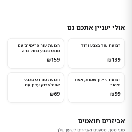
אולי יעניין אתכם גם
רצועת עור בצבע ורוד
רצועת עור פרימיום עם
נותרו מעט
מגנט בצבע כחול כהה
₪
159
₪
139
רצועת ניילון שמנת, אפור
רצועת ספורט בצבע
וצהוב
אפור/ירוק עדין עם
נקודות אפורות כהות
₪
69
₪
99
אביזרים תואמים
מגני מסך, מטענים ואביזרים לשעון שלך