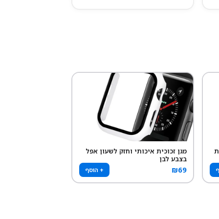
ת
מגן זכוכית איכותי וחזק לשעון אפל
בצבע לבן
₪
69
ף
+ הוסף