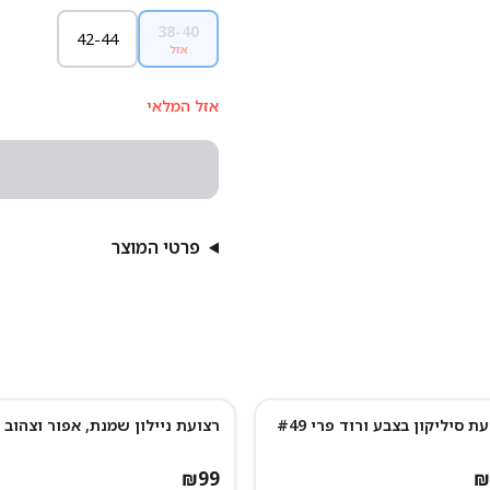
38-40
42-44
אזל
אזל המלאי
פרטי המוצר
ת סיליקון בצבע ורוד פרי #49
רצועת ניילון שמנת, אפור וצהוב
₪
99
₪