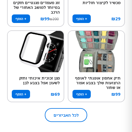
מכשיר לקיצור חוליות
זוג מעמדים מגנטיים חזקים
במיוחד למושב האחורי של
הרכב
₪
99
₪
29
+ הוסף
+ הוסף
₪
200
תיק אחסון אופנתי לאוסף
מגן זכוכית איכותי וחזק
הרצועות שלך בצבע אפור
לשעון אפל בצבע לבן
או שחור
₪
69
₪
99
+ הוסף
+ הוסף
לכל האביזרים