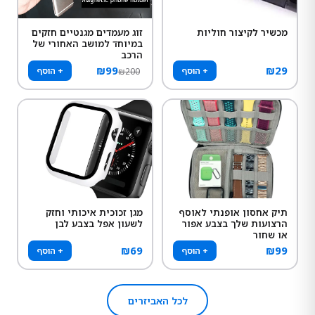
מכשיר לקיצור חוליות
זוג מעמדים מגנטיים חזקים
במיוחד למושב האחורי של
הרכב
₪
99
₪
29
+ הוסף
+ הוסף
₪
200
תיק אחסון אופנתי לאוסף
מגן זכוכית איכותי וחזק
הרצועות שלך בצבע אפור
לשעון אפל בצבע לבן
או שחור
₪
69
₪
99
+ הוסף
+ הוסף
לכל האביזרים