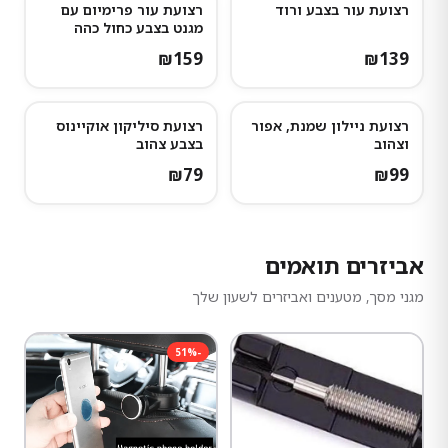
רצועת עור בצבע ורוד
רצועת עור פרימיום עם
נותרו מעט
מגנט בצבע כחול כהה
₪
159
₪
139
רצועת ניילון שמנת, אפור
רצועת סיליקון אוקיינוס
וצהוב
בצבע צהוב
₪
79
₪
99
אביזרים תואמים
מגני מסך, מטענים ואביזרים לשעון שלך
51
%
-