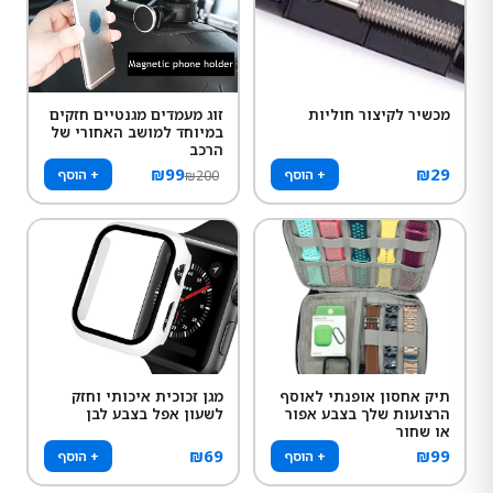
מכשיר לקיצור חוליות
זוג מעמדים מגנטיים חזקים
במיוחד למושב האחורי של
הרכב
₪
99
₪
29
+ הוסף
+ הוסף
₪
200
תיק אחסון אופנתי לאוסף
מגן זכוכית איכותי וחזק
הרצועות שלך בצבע אפור
לשעון אפל בצבע לבן
או שחור
₪
69
₪
99
+ הוסף
+ הוסף