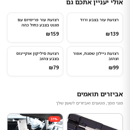
אולי יעניין אתכם גם
רצועת עור בצבע ורוד
רצועת עור פרימיום עם
נותרו מעט
מגנט בצבע כחול כהה
₪
159
₪
139
רצועת ניילון שמנת, אפור
רצועת סיליקון אוקיינוס
וצהוב
בצבע צהוב
₪
79
₪
99
אביזרים תואמים
מגני מסך, מטענים ואביזרים לשעון שלך
51
%
-