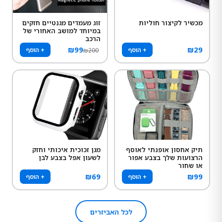
מכשיר לקיצור חוליות
זוג מעמדים מגנטיים חזקים
במיוחד למושב האחורי של
הרכב
₪
99
₪
29
+ הוסף
+ הוסף
₪
200
תיק אחסון אופנתי לאוסף
מגן זכוכית איכותי וחזק
הרצועות שלך בצבע אפור
לשעון אפל בצבע לבן
או שחור
₪
69
₪
99
+ הוסף
+ הוסף
לכל האביזרים