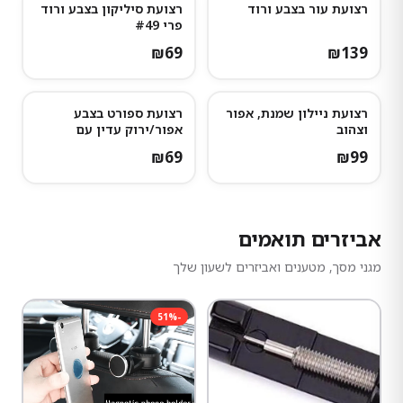
רצועת עור בצבע ורוד
רצועת סיליקון בצבע ורוד
נותרו מעט
פרי #49
₪
69
₪
139
רצועת ניילון שמנת, אפור
רצועת ספורט בצבע
וצהוב
אפור/ירוק עדין עם
נקודות אפורות כהות
₪
69
₪
99
אביזרים תואמים
מגני מסך, מטענים ואביזרים לשעון שלך
51
%
-