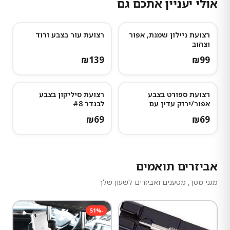
אולי יעניין אתכם גם
רצועת ניילון שמנת, אפור
רצועת עור בצבע ורוד
נותרו מעט
וצהוב
₪
139
₪
99
רצועת ספורט בצבע
רצועת סיליקון בצבע
אפור/ירוק עדין עם
לבנדר #8
נקודות אפורות כהות
₪
69
₪
69
אביזרים תואמים
מגני מסך, מטענים ואביזרים לשעון שלך
51
%
-