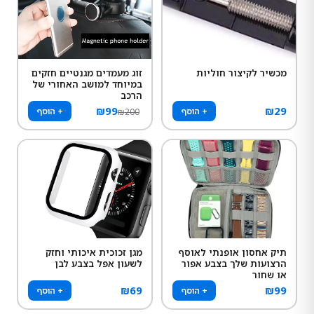
מכשיר לקיצור חוליות
זוג מעמדים מגנטיים חזקים
במיוחד למושב האחורי של
הרכב
₪
99
₪
29
+ הוסף
+ הוסף
₪
200
תיק אחסון אופנתי לאוסף
מגן זכוכית איכותי וחזק
הרצועות שלך בצבע אפור
לשעון אפל בצבע לבן
או שחור
₪
69
₪
99
+ הוסף
+ הוסף