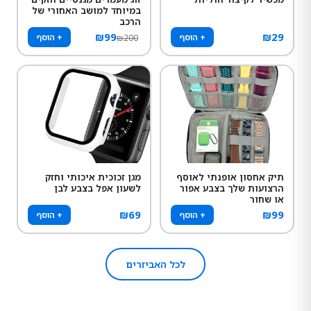
במיוחד למושב האחורי של
הרכב
₪
99
₪
29
+ הוסף
+ הוסף
₪
200
תיק אחסון אופנתי לאוסף
מגן זכוכית איכותי וחזק
הרצועות שלך בצבע אפור
לשעון אפל בצבע לבן
או שחור
₪
69
₪
99
+ הוסף
+ הוסף
לכל האביזרים