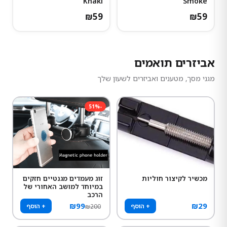
Khaki
Smoke
₪
59
₪
59
אביזרים תואמים
מגני מסך, מטענים ואביזרים לשעון שלך
51
%
-
מכשיר לקיצור חוליות
זוג מעמדים מגנטיים חזקים
במיוחד למושב האחורי של
הרכב
₪
99
₪
29
+ הוסף
+ הוסף
₪
200