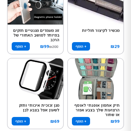
מכשיר לקיצור חוליות
זוג מעמדים מגנטיים חזקים
במיוחד למושב האחורי של
הרכב
₪
99
₪
29
+ הוסף
+ הוסף
₪
200
תיק אחסון אופנתי לאוסף
מגן זכוכית איכותי וחזק
הרצועות שלך בצבע אפור
לשעון אפל בצבע לבן
או שחור
₪
69
₪
99
+ הוסף
+ הוסף