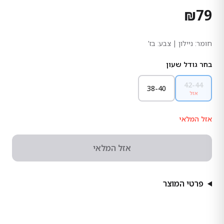
₪
79
חומר:
ניילון
| צבע: בז'
בחר גודל שעון
42-44
38-40
אזל
אזל המלאי
אזל המלאי
פרטי המוצר