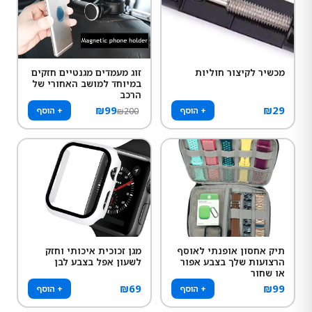
מכשיר לקיצור חוליות
זוג מעמדים מגנטיים חזקים
במיוחד למושב האחורי של
הרכב
₪
99
₪
29
+ הוסף
+ הוסף
₪
200
תיק אחסון אופנתי לאוסף
מגן זכוכית איכותי וחזק
הרצועות שלך בצבע אפור
לשעון אפל בצבע לבן
או שחור
₪
69
₪
99
+ הוסף
+ הוסף