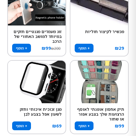
מכשיר לקיצור חוליות
זוג מעמדים מגנטיים חזקים
במיוחד למושב האחורי של
הרכב
₪
99
₪
29
+ הוסף
+ הוסף
₪
200
תיק אחסון אופנתי לאוסף
מגן זכוכית איכותי וחזק
הרצועות שלך בצבע אפור
לשעון אפל בצבע לבן
או שחור
₪
69
₪
99
+ הוסף
+ הוסף