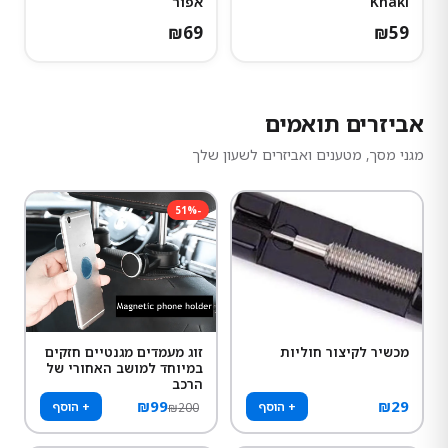
Khaki
אפור
₪
69
₪
59
אביזרים תואמים
מגני מסך, מטענים ואביזרים לשעון שלך
51
%
-
מכשיר לקיצור חוליות
זוג מעמדים מגנטיים חזקים
במיוחד למושב האחורי של
הרכב
₪
99
₪
29
+ הוסף
+ הוסף
₪
200