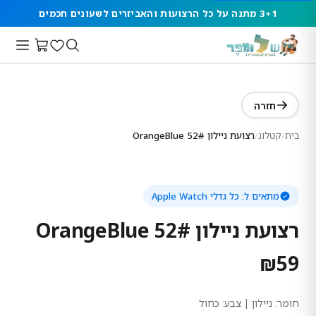
3+1 מתנה על כל הרצועות והאביזרים לשעונים חכמים
חזרה
בית
/
קטלוג
/
רצועת ניילון 52# OrangeBlue
מתאים ל:
כל גדלי Apple Watch
רצועת ניילון 52# OrangeBlue
₪
59
חומר:
ניילון
| צבע: כחול