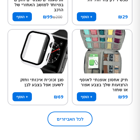
במיוחד למושב האחורי של
הרכב
₪
99
₪
29
+ הוסף
+ הוסף
₪
200
תיק אחסון אופנתי לאוסף
מגן זכוכית איכותי וחזק
הרצועות שלך בצבע אפור
לשעון אפל בצבע לבן
או שחור
₪
69
₪
99
+ הוסף
+ הוסף
לכל האביזרים