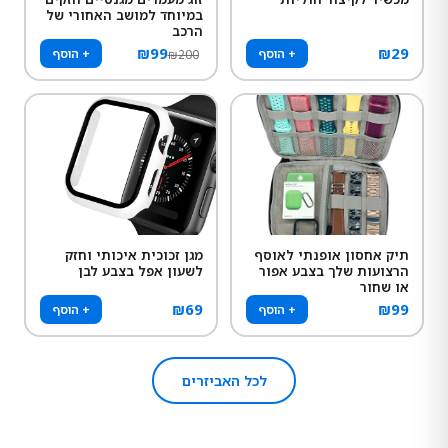
במיוחד למושב האחורי של
הרכב
₪
99
₪
29
+ הוסף
+ הוסף
₪
200
תיק אחסון אופנתי לאוסף
מגן זכוכית איכותי וחזק
הרצועות שלך בצבע אפור
לשעון אפל בצבע לבן
או שחור
₪
69
₪
99
+ הוסף
+ הוסף
לכל האביזרים