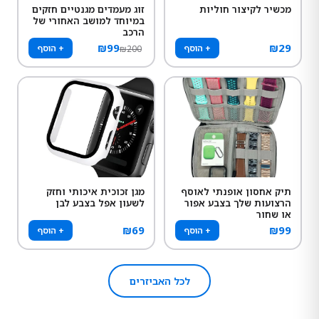
מכשיר לקיצור חוליות
זוג מעמדים מגנטיים חזקים
במיוחד למושב האחורי של
הרכב
₪
99
₪
29
+ הוסף
+ הוסף
₪
200
תיק אחסון אופנתי לאוסף
מגן זכוכית איכותי וחזק
הרצועות שלך בצבע אפור
לשעון אפל בצבע לבן
או שחור
₪
69
₪
99
+ הוסף
+ הוסף
לכל האביזרים