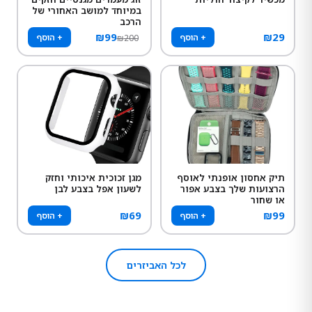
במיוחד למושב האחורי של
הרכב
₪
99
₪
29
+ הוסף
+ הוסף
₪
200
תיק אחסון אופנתי לאוסף
מגן זכוכית איכותי וחזק
הרצועות שלך בצבע אפור
לשעון אפל בצבע לבן
או שחור
₪
69
₪
99
+ הוסף
+ הוסף
לכל האביזרים