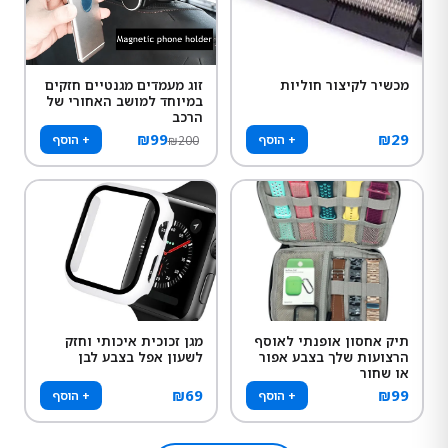
מכשיר לקיצור חוליות
זוג מעמדים מגנטיים חזקים
במיוחד למושב האחורי של
הרכב
₪
99
₪
29
+ הוסף
+ הוסף
₪
200
תיק אחסון אופנתי לאוסף
מגן זכוכית איכותי וחזק
הרצועות שלך בצבע אפור
לשעון אפל בצבע לבן
או שחור
₪
69
₪
99
+ הוסף
+ הוסף