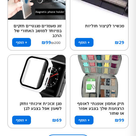
מכשיר לקיצור חוליות
זוג מעמדים מגנטיים חזקים
במיוחד למושב האחורי של
הרכב
₪
99
₪
29
+ הוסף
+ הוסף
₪
200
תיק אחסון אופנתי לאוסף
מגן זכוכית איכותי וחזק
הרצועות שלך בצבע אפור
לשעון אפל בצבע לבן
או שחור
₪
69
₪
99
+ הוסף
+ הוסף