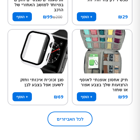
במיוחד למושב האחורי של
הרכב
₪
99
₪
29
+ הוסף
+ הוסף
₪
200
תיק אחסון אופנתי לאוסף
מגן זכוכית איכותי וחזק
הרצועות שלך בצבע אפור
לשעון אפל בצבע לבן
או שחור
₪
69
₪
99
+ הוסף
+ הוסף
לכל האביזרים