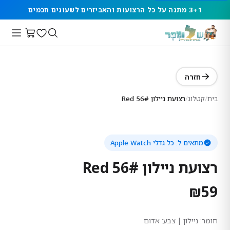
3+1 מתנה על כל הרצועות והאביזרים לשעונים חכמים
חזרה
בית
/
קטלוג
/
רצועת ניילון 56# Red
מתאים ל:
כל גדלי Apple Watch
רצועת ניילון 56# Red
₪
59
חומר:
ניילון
| צבע: אדום