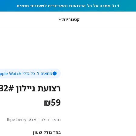
3+1 מתנה על כל הרצועות והאביזרים לשעונים חכמים
קטגוריות
מתאים ל:
כל גדלי Apple Watch
רצועת ניילון 32# Ripe berry
₪
59
חומר:
ניילון
| צבע: Ripe berry
בחר גודל שעון