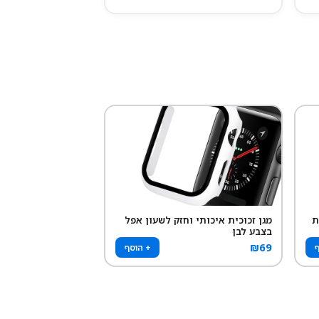
ת
מגן זכוכית איכותי וחזק לשעון אפל
בצבע לבן
₪
69
ף
+ הוסף