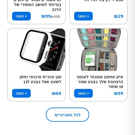
במיוחד למושב האחורי של
הרכב
₪
99
₪
29
+ הוסף
+ הוסף
₪
200
תיק אחסון אופנתי לאוסף
מגן זכוכית איכותי וחזק
הרצועות שלך בצבע אפור
לשעון אפל בצבע לבן
או שחור
₪
69
₪
99
+ הוסף
+ הוסף
לכל האביזרים