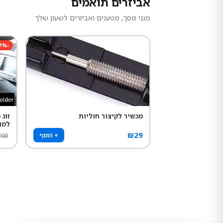
אביזרים תואמים
מגני מסך, מטענים ואביזרים לשעון שלך
1
%
-
מכשיר לקיצור חוליות
זוג
למו
₪
29
+ הוסף
200
ניגודיות צבעים
רגיל
גבוה
הפוך
אפור
גודל טקסט