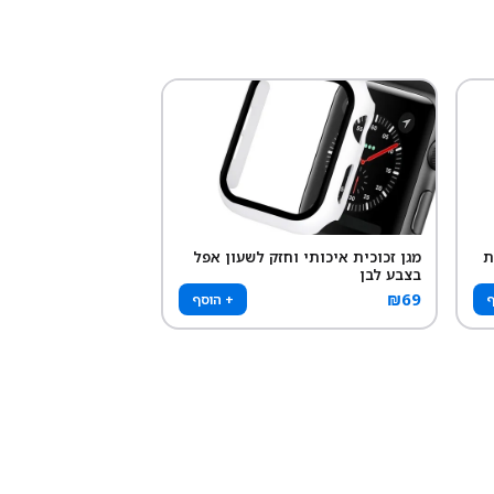
ת
מגן זכוכית איכותי וחזק לשעון אפל
בצבע לבן
₪
69
ף
+ הוסף