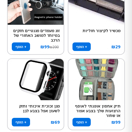
מכשיר לקיצור חוליות
זוג מעמדים מגנטיים חזקים
במיוחד למושב האחורי של
הרכב
₪
99
₪
29
+ הוסף
+ הוסף
₪
200
תיק אחסון אופנתי לאוסף
מגן זכוכית איכותי וחזק
הרצועות שלך בצבע אפור
לשעון אפל בצבע לבן
או שחור
₪
69
₪
99
+ הוסף
+ הוסף