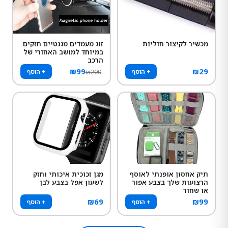
מכשיר לקיצור חוליות
זוג מעמדים מגנטיים חזקים
במיוחד למושב האחורי של
הרכב
₪
99
₪
29
+ הוסף
+ הוסף
₪
200
תיק אחסון אופנתי לאוסף
מגן זכוכית איכותי וחזק
הרצועות שלך בצבע אפור
לשעון אפל בצבע לבן
או שחור
₪
69
₪
99
+ הוסף
+ הוסף