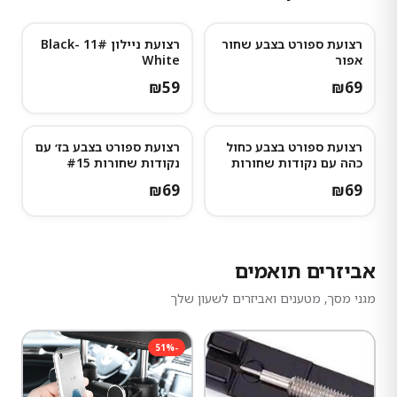
רצועת ספורט בצבע שחור
רצועת ניילון 11# Black-
אפור
White
₪
59
₪
69
רצועת ספורט בצבע כחול
רצועת ספורט בצבע בז׳ עם
כהה עם נקודות שחורות
נקודות שחורות #15
#16
₪
69
₪
69
אביזרים תואמים
מגני מסך, מטענים ואביזרים לשעון שלך
51
%
-