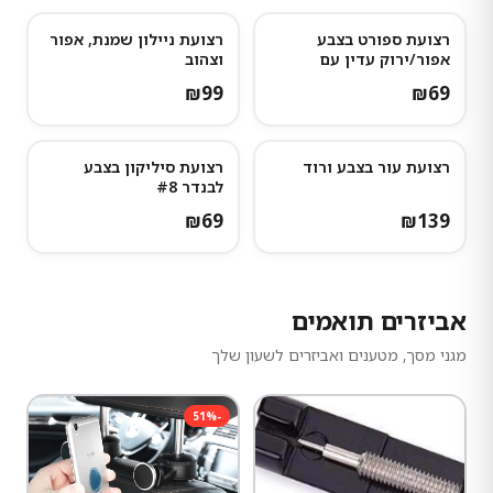
רצועת ספורט בצבע
רצועת ניילון שמנת, אפור
אפור/ירוק עדין עם
וצהוב
נקודות אפורות כהות
₪
99
₪
69
רצועת עור בצבע ורוד
רצועת סיליקון בצבע
נותרו מעט
לבנדר #8
₪
69
₪
139
אביזרים תואמים
מגני מסך, מטענים ואביזרים לשעון שלך
51
%
-