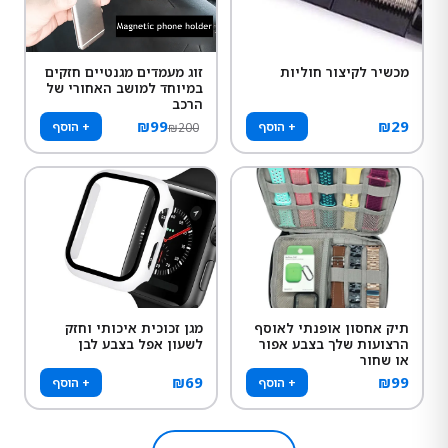
מכשיר לקיצור חוליות
זוג מעמדים מגנטיים חזקים
במיוחד למושב האחורי של
הרכב
₪
99
₪
29
+ הוסף
+ הוסף
₪
200
תיק אחסון אופנתי לאוסף
מגן זכוכית איכותי וחזק
הרצועות שלך בצבע אפור
לשעון אפל בצבע לבן
או שחור
₪
69
₪
99
+ הוסף
+ הוסף