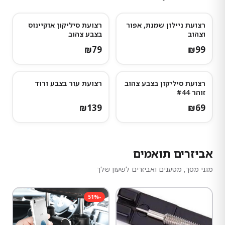
רצועת ניילון שמנת, אפור
רצועת סיליקון אוקיינוס
וצהוב
בצבע צהוב
₪
79
₪
99
רצועת סיליקון בצבע צהוב
רצועת עור בצבע ורוד
נותרו מעט
זוהר #44
₪
139
₪
69
אביזרים תואמים
מגני מסך, מטענים ואביזרים לשעון שלך
51
%
-