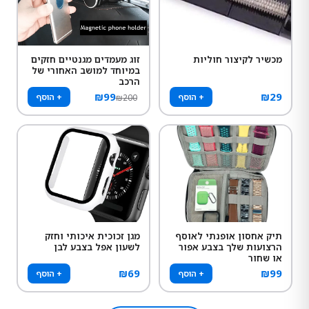
מכשיר לקיצור חוליות
זוג מעמדים מגנטיים חזקים
במיוחד למושב האחורי של
הרכב
₪
99
₪
29
+ הוסף
+ הוסף
₪
200
תיק אחסון אופנתי לאוסף
מגן זכוכית איכותי וחזק
הרצועות שלך בצבע אפור
לשעון אפל בצבע לבן
או שחור
₪
69
₪
99
+ הוסף
+ הוסף