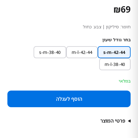
₪
69
חומר:
סיליקון
| צבע: כחול
בחר גודל שעון
s-m-38-40
m-l-42-44
s-m-42-44
m-l-38-40
במלאי
הוסף לעגלה
פרטי המוצר