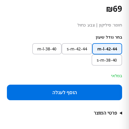
₪
69
חומר:
סיליקון
| צבע: כחול
בחר גודל שעון
m-l-38-40
s-m-42-44
m-l-42-44
s-m-38-40
במלאי
הוסף לעגלה
פרטי המוצר