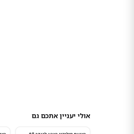
אולי יעניין אתכם גם
רצועת סיליקון בצבע לבנדר #8
רצו