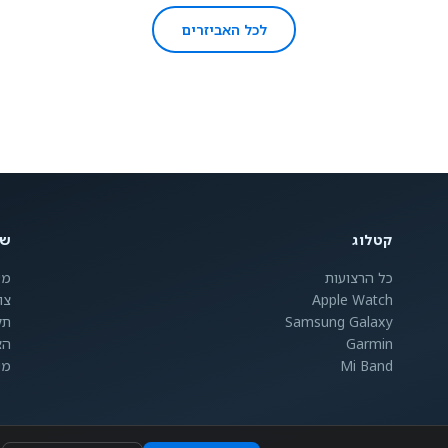
לכל האביזרים
קטלוג
שי
כל הרצועות
מש
Apple Watch
צו
Samsung Galaxy
תק
Garmin
הצ
Mi Band
מי