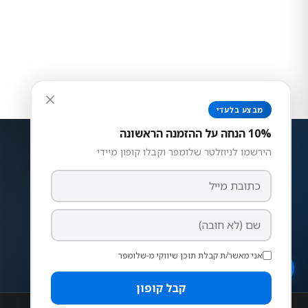
ניגודיות צבעים
רגיל
גבוה
הפוך
אפור
גודל טקסט
מבצע בלעדי
150%
130%
115%
100%
מרווח שורות
10% הנחה על ההזמנה הראשונה
רגיל
בינוני
מרווח
הירשמו לניוזלטר שלומפר וקבלו קופון מיידי
הדגשת קישורים
פונט קריא
הדגשת כותרות
סמן גדול
רצועות איכותיות לשעונים חכמים.
עצור אנימציות
Apple Watch, Samsung, Garmin ועוד.
אני מאשר/ת קבלת תוכן שיווקי מ-שלומפר
הצהרת נגישות
קבל קופון