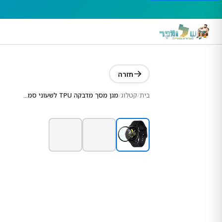
חזרה
בית
/
קטלוג
/
מגן מסך מדבקה TPU לשעוני סמסונג ווטש (דגם 4 החדש)