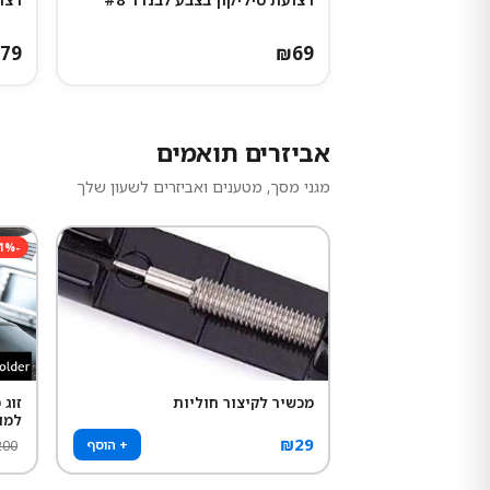
79
₪
69
אביזרים תואמים
מגני מסך, מטענים ואביזרים לשעון שלך
1
%
-
מכשיר לקיצור חוליות
זוג
למו
₪
29
+ הוסף
200