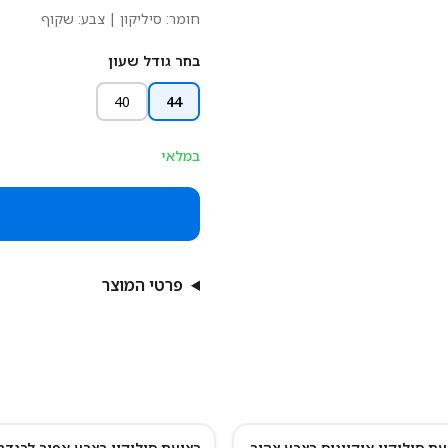
חומר:
סיליקון
| צבע: שקוף
בחר גודל שעון
40
44
במלאי
פרטי המוצר
עת סיליקון אוקיינוס בצבע צהוב
רצועת סיליקון בצבע אפור לבנדר