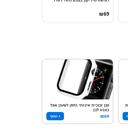
₪
69
ת
מגן זכוכית איכותי וחזק לשעון אפל
בצבע לבן
₪
69
ף
+ הוסף