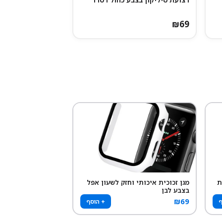
₪
69
ת
מגן זכוכית איכותי וחזק לשעון אפל
בצבע לבן
₪
69
ף
+ הוסף