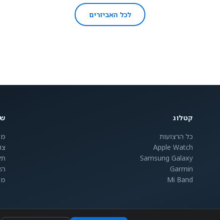
לכל האביזרים
קטלוג
שי
כל הרצועות
מש
Apple Watch
צו
Samsung Galaxy
תק
Garmin
הצ
Mi Band
מי