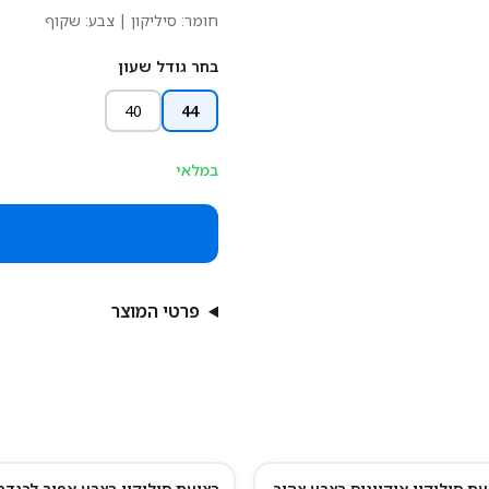
חומר:
סיליקון
| צבע: שקוף
בחר גודל שעון
40
44
במלאי
פרטי המוצר
עת סיליקון אוקיינוס בצבע צהוב
רצועת סיליקון בצבע אפור לבנדר