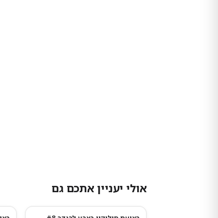
אולי יעניין אתכם גם
רצועת סיליקון בצבע לבנדר #8
רצו