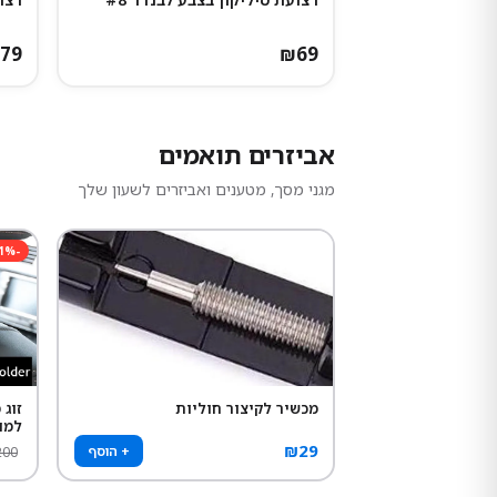
79
₪
69
אביזרים תואמים
מגני מסך, מטענים ואביזרים לשעון שלך
1
%
-
מכשיר לקיצור חוליות
זוג
למו
₪
29
+ הוסף
200