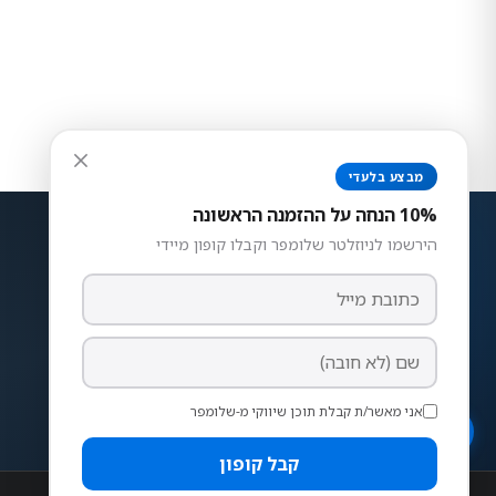
ניגודיות צבעים
רגיל
גבוה
הפוך
אפור
גודל טקסט
מבצע בלעדי
150%
130%
115%
100%
מרווח שורות
10% הנחה על ההזמנה הראשונה
רגיל
בינוני
מרווח
הירשמו לניוזלטר שלומפר וקבלו קופון מיידי
הדגשת קישורים
פונט קריא
הדגשת כותרות
סמן גדול
רצועות איכותיות לשעונים חכמים.
עצור אנימציות
Apple Watch, Samsung, Garmin ועוד.
אני מאשר/ת קבלת תוכן שיווקי מ-שלומפר
הצהרת נגישות
קבל קופון