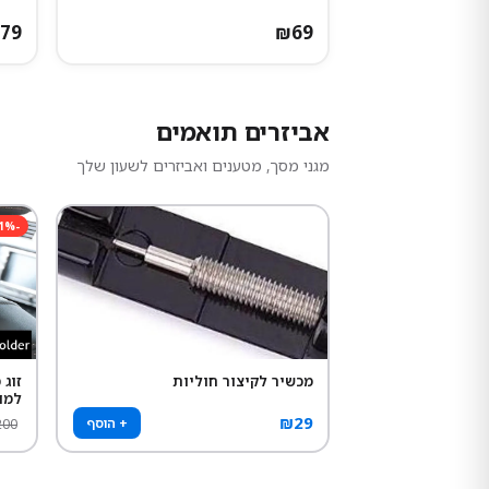
79
₪
69
אביזרים תואמים
מגני מסך, מטענים ואביזרים לשעון שלך
1
%
-
מכשיר לקיצור חוליות
זוג
למו
₪
29
+ הוסף
200