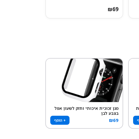
₪
69
ת
מגן זכוכית איכותי וחזק לשעון אפל
בצבע לבן
₪
69
ף
+ הוסף