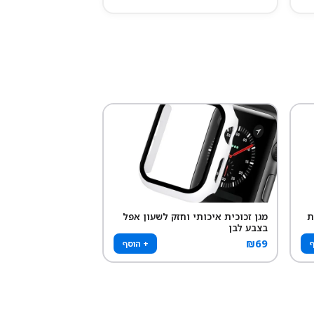
ת
מגן זכוכית איכותי וחזק לשעון אפל
בצבע לבן
₪
69
ף
+ הוסף