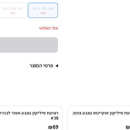
s-m-42-44
m-l-42-44
אזל
אזל
אזל המלאי
פרטי המוצר
עת סיליקון אוקיינוס בצבע צהוב
רצועת סיליקון בצבע אפור לבנדר
#38
₪
69
₪