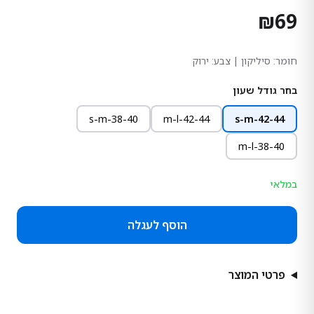
₪
69
חומר:
סיליקון
| צבע: ירוק
בחר גודל שעון
s-m-38-40
m-l-42-44
s-m-42-44
m-l-38-40
במלאי
הוסף לעגלה
פרטי המוצר