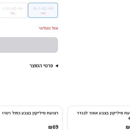
s-m-42-44
m-l-42-44
אזל
אזל
אזל המלאי
פרטי המוצר
עת סיליקון בצבע אפור לבנדר
רצועת סיליקון בצבע כחול רטרו
₪
69
₪