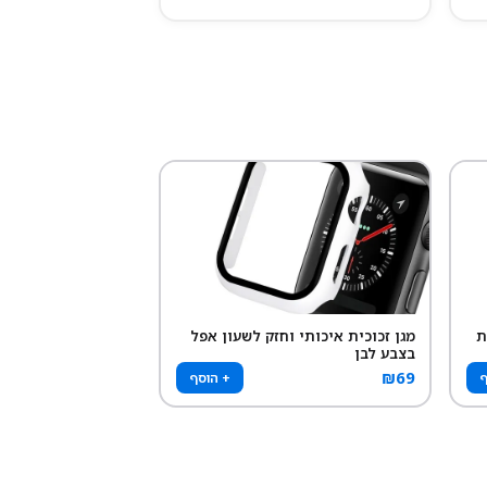
ת
מגן זכוכית איכותי וחזק לשעון אפל
בצבע לבן
₪
69
ף
+ הוסף