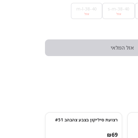
m-l-38-40
s-m-38-40
אזל
אזל
אזל המלאי
רצועת סיליקון בצבע צהבהב #51
₪
69