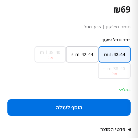
₪
69
חומר:
סיליקון
| צבע: סגול
בחר גודל שעון
m-l-38-40
s-m-42-44
m-l-42-44
אזל
s-m-38-40
אזל
במלאי
הוסף לעגלה
פרטי המוצר