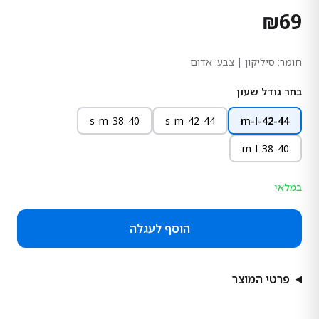
₪
69
חומר:
סיליקון
| צבע: אדום
בחר גודל שעון
s-m-38-40
s-m-42-44
m-l-42-44
m-l-38-40
במלאי
הוסף לעגלה
פרטי המוצר