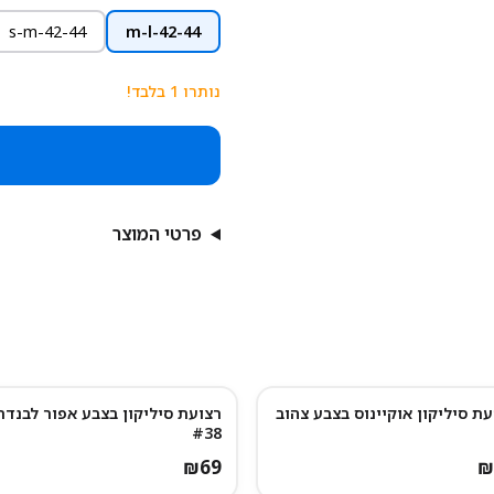
s-m-42-44
m-l-42-44
נותרו
1
בלבד!
פרטי המוצר
עת סיליקון אוקיינוס בצבע צהוב
רצועת סיליקון בצבע אפור לבנדר
#38
₪
69
₪