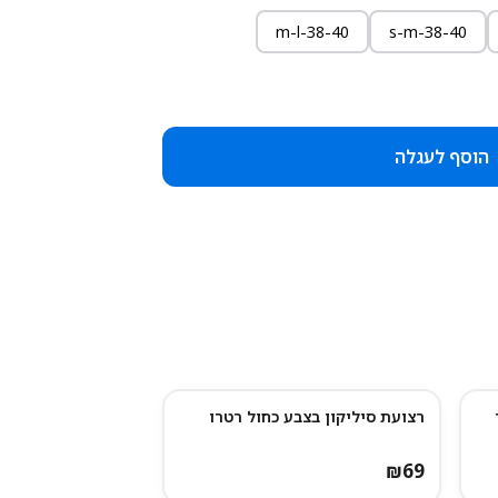
m-l-38-40
s-m-38-40
הוסף לעגלה
רצועת סיליקון בצבע כחול רטרו
₪
69