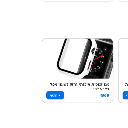
ת
מגן זכוכית איכותי וחזק לשעון אפל
בצבע לבן
₪
69
ף
+ הוסף