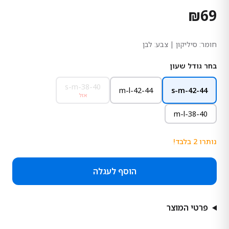
₪
69
חומר:
סיליקון
| צבע: לבן
בחר גודל שעון
s-m-38-40
m-l-42-44
s-m-42-44
אזל
m-l-38-40
נותרו
2
בלבד!
הוסף לעגלה
פרטי המוצר