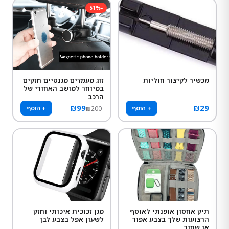
51
%
-
מכשיר לקיצור חוליות
זוג מעמדים מגנטיים חזקים
במיוחד למושב האחורי של
הרכב
₪
99
₪
29
+ הוסף
+ הוסף
₪
200
תיק אחסון אופנתי לאוסף
מגן זכוכית איכותי וחזק
הרצועות שלך בצבע אפור
לשעון אפל בצבע לבן
או שחור