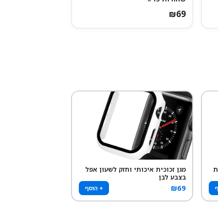
₪
69
ת
מגן זכוכית איכותי וחזק לשעון אפל
בצבע לבן
₪
69
ף
+ הוסף