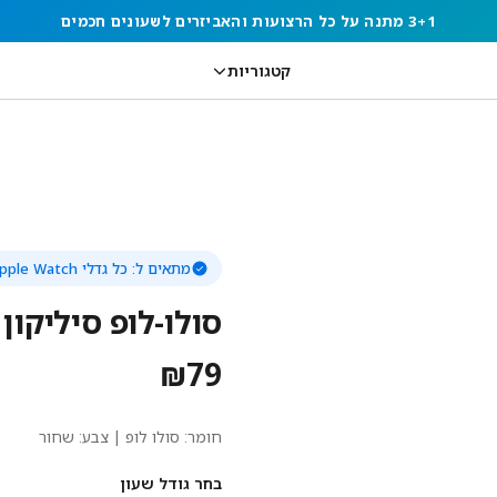
3+1 מתנה על כל הרצועות והאביזרים לשעונים חכמים
קטגוריות
מתאים ל:
כל גדלי Apple Watch
סולו-לופ סיליקון
₪
79
חומר:
סולו לופ
| צבע: שחור
בחר גודל שעון