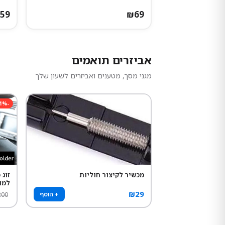
59
₪
69
אביזרים תואמים
מגני מסך, מטענים ואביזרים לשעון שלך
1
%
-
מכשיר לקיצור חוליות
זוג
למו
₪
29
+ הוסף
200