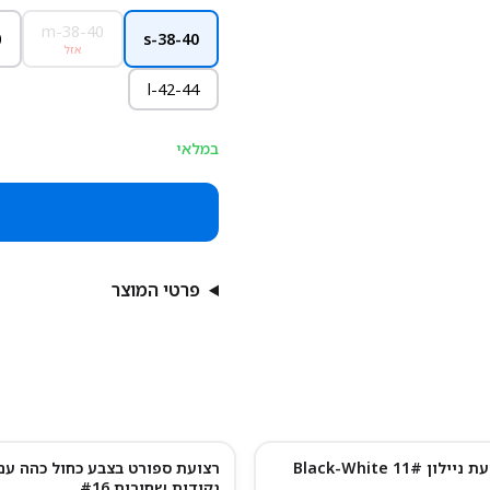
38-40-m
l
38-40-s
אזל
42-44-l
במלאי
פרטי המוצר
יילון 11# Black-White
רצועת ספורט בצבע כחול כהה עם
נקודות שחורות #16