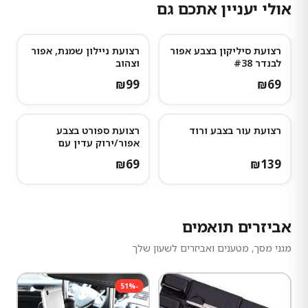
אולי יעניין אתכם גם
רצועת סיליקון בצבע אפור
רצועת ניילון שמנת, אפור
לבנדר #38
וצהוב
₪
99
₪
69
רצועת עור בצבע ורוד
רצועת ספורט בצבע
נותרו מעט
אפור/ירוק עדין עם
נקודות אפורות כהות
₪
69
₪
139
אביזרים תואמים
מגני מסך, מטענים ואביזרים לשעון שלך
51
%
-