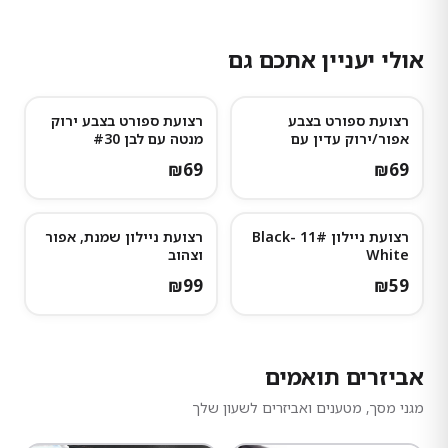
אולי יעניין אתכם גם
רצועת ספורט בצבע
רצועת ספורט בצבע ירוק
אפור/ירוק עדין עם
מנטה עם לבן #30
נקודות אפורות כהות
₪
69
₪
69
רצועת ניילון 11# Black-
רצועת ניילון שמנת, אפור
White
וצהוב
₪
99
₪
59
אביזרים תואמים
מגני מסך, מטענים ואביזרים לשעון שלך