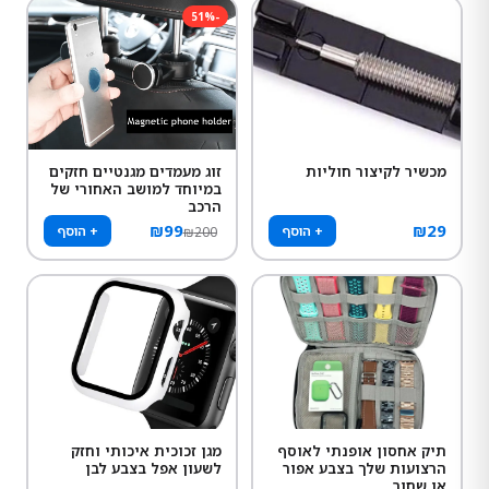
51
%
-
מכשיר לקיצור חוליות
זוג מעמדים מגנטיים חזקים
במיוחד למושב האחורי של
הרכב
₪
99
₪
29
+ הוסף
+ הוסף
₪
200
תיק אחסון אופנתי לאוסף
מגן זכוכית איכותי וחזק
הרצועות שלך בצבע אפור
לשעון אפל בצבע לבן
או שחור